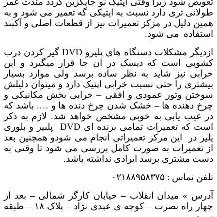
تعویض شود زیرا وقتی اپتیک نو جایگزین گردد مئدت عمر
طولانی تری دارد نسبت به اپتیکی گه تعمیر می شود و به
همین دلیل در مزکز تعمیرات نیز از قطعات اصلی و آکبند
استفاده می شود.
ازدیگر مشکلات دستگاه های پلیرو DVD گیر کردن درب
کشویی است که دیسک در ان جا قرار میگیرد و این
خرابی نیز شاید به نظر ساده برسد ولی موارد بسیار
بیشتری را حتی نسبت خرابی اپتیک دارد و میتوان دلیلش
سوختن وتور عمودی و افقی – خرابی بخش مکانیکی و
چرخ دهنده ها – خشک شدن چرخ دنده ها و …. باشد که
در عیب یابی به خوبی مشخص خواهد شد. لازم به ذکر
است که تعمیرات تمامی برنده ای DVD پلبیر و بلوری
پلیر در این مرکز تعمیراتی انجام می شودو همچنین بعد
از تعمیرات به صورت کامل بررسی می شود تا وقتی به
دست مشتری برسد ایرادی نداشته باشد.
تلفن تماس : ۰۲۱۸۸۹۵۸۳۷۵
آدرس » میدان انقلاب – خیابان کارگر شمالی – بعد از
چهار راه نصرت – کوچه ی عبدی نژاد – پلاک ۱۸ – طبقه
سوم.