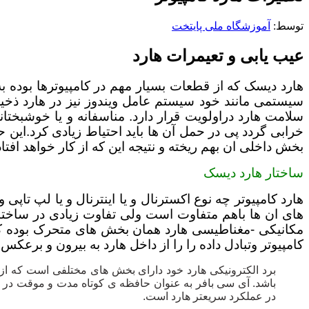
توسط: ‪
آموزشگاه ملی پایتخت
عیب یابی و تعیمرات هارد
هارد دیسک که از قطعات بسیار مهم در کامپیوترها بوده 
سیستمی مانند خود سیستم عامل ویندوز نیز در هارد ذخیر
سلامت هارد دراولویت قرار دارد. مناسفانه و یا خوشبخت
خرابی گردد پی در حمل آن ها باید احتیاط زیادی کرد.این
بخش داخلی ان بهم ریخته و نتیجه این که از کار خواهد افتاد
ساختار هارد دیسک
های ان ها باهم متفاوت است ولی تفاوت زیادی در ساخت
مکانیکی -مغناطیسی هارد همان بخش های متحرک بوده که د
کامپیوتر وتبادل داده را را از داخل هارد به بیرون و برعکس 
برد الکترونیکی هارد خود دارای بخش های مختلفی است که از
باشد. آی سی بافر به عنوان حافظه ی کوتاه مدت و موقت در ب
در عملکرد سریعتر هارد است.