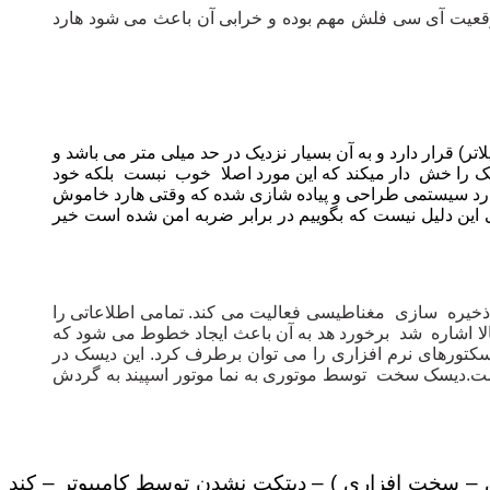
 موقعیت آی سی فلش مهم بوده و خرابی آن باعث می شود هارد
) قرار دارد و به آن بسیار نزدیک در حد میلی متر می باشد و
ک را خش دار میکند که این مورد اصلا خوب نبست بلکه خود
ن هارد سیستمی طراحی و پیاده شازی شده که وقتی هارد خاموش
 این دلیل نیست که بگوییم در برابر ضربه امن شده است خیر
بسیار متفاوت است و بر اساس ذخیره سازی مغناطیسی فعالیت می کند. تمامی اطلاعاتی را
الا اشاره شد برخورد هد به آن باعث ایجاد خطوط می شود که
تورهای نرم افزاری را می توان برطرف کرد. این دیسک در
خد که این سرعت گردش در هارد معمولی رایانه های خانگی امروزی ۷۲۰۰ دور در دقیقه است.دیسک سخت توسط موتوری به نما موتور اسپیند به گردش
زاری – سخت افزاری ) – دیتکت نشدن توسط کامپیوتر – کند