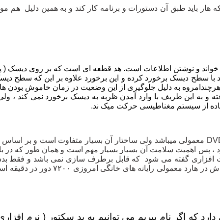
ه هار باید طبق آن دستورات و برنامه کار کند و به همین دلیل هم
خواند و نوشتن اطلاعات است. هد قطعه ای است که بر روی دیسک ( پلاتر
با سطح دیسک برخورد کرده و این برخورد علاوه بر این که سطح دیس
 شد. هرچندامروه به دلیل جلوگیری از این وضعیت در زمان خاموش بود
 و به این طریف با وارد آمدن ظربه به دیسک برخورد نمی کند ، ولی
تفاده از سیستم مغناطیسی حرکت میک ند.
این بخش از نظر شباهت دقیقا مانند همین CD و دیسک های DVD معمولی میباشد ولی ساختار آن 
د ، پس اهمیت سلامت آن بسیار بسیار مهم است و همان طور که در ب
ت افزاری گفته می شود که قابل برطرف سازی نمی باشد و فقط بدسک
زمان کار با سرعت بسیار بالایی می چر
ی دارد که اگر نام ببریم می توانیم به بد سکتور ( نرم اف